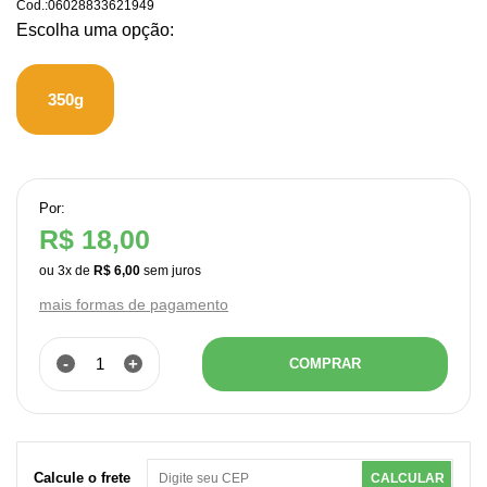
Cod.:
06028833621949
350g
Por:
R$ 18,00
ou
3
x
de
R$ 6,00
mais formas de pagamento
-
+
COMPRAR
Calcule o frete
CALCULAR