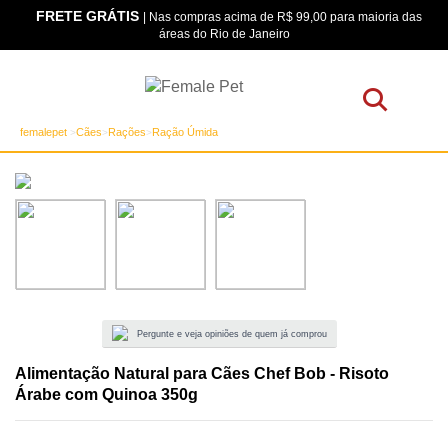
FRETE GRÁTIS
os
| Nas compras acima de R$ 99,00 para maioria das
áreas do Rio de Janeiro
femalepet
Cães
Rações
Ração Úmida
Pergunte e veja opiniões de quem já comprou
Alimentação Natural para Cães Chef Bob - Risoto
Árabe com Quinoa 350g