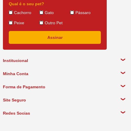
Qual é o seu pet?
Cachorro
Gato
Pássaro
Peixe
Outro Pet
Institucional
Sobre a empresa
Minha Conta
Política de Privacidade
Meus Dados Pessoais
Forma de Pagamento
Política de Pagamento
Meus Pedidos
Política de Entrega
Site Seguro
Política de Devolução
Redes Socias
Política de Compra Recorrente