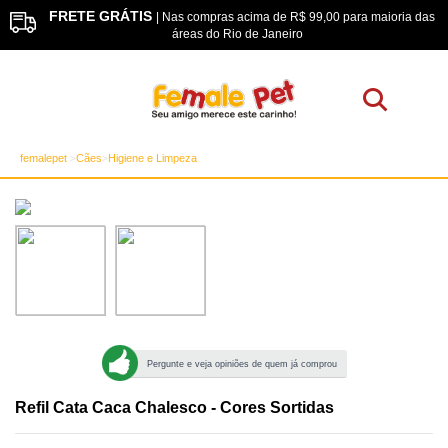
FRETE GRÁTIS
os
| Nas compras acima de R$ 99,00 para maioria das
áreas do Rio de Janeiro
femalepet
Cães
Higiene e Limpeza
Pergunte e veja opiniões de quem já comprou
Refil Cata Caca Chalesco - Cores Sortidas