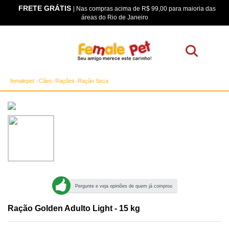
FRETE GRÁTIS
os
| Nas compras acima de R$ 99,00 para maioria das
áreas do Rio de Janeiro
femalepet
Cães
Rações
Ração Seca
Pergunte e veja opiniões de quem já comprou
Ração Golden Adulto Light - 15 kg