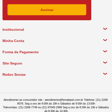
Principais Benefícios
Emagrecimento saudável: rico em proteínas de alta qualidade
Institucional
Facilita a perda e manutenção do peso: pois contém níveis reduzidos de
gorduras e calorias
Sobre a empresa
Minha Conta
Política de Privacidade
Pele saudável e pelagem bonita: equilíbrio entre ômegas 3 e 6
Meus Dados Pessoais
Forma de Pagamento
Política de Pagamento
Meus Pedidos
Intestino equilibrado: fezes firmes e fáceis de limpar
Política de Entrega
Site Seguro
Política de Devolução
Naturalmente saudável, sem corantes e aromatizantes artificiais
Redes Socias
Política de Compra Recorrente
Sobre o Fabricante
Em 1995 um grupo de pessoas apaixonadas por animais de estimação
começou a transformar um sonho em realidade. Após 2 anos de intensas
pesquisas e com a dedicação de dezenas de pessoas, nasce a primeira
Atendimento ao consumidor site - atendimento@femalepet.com.br Telefone: (21) 2208-
marca de alimentos Super Premium produzida no Brasil: a marca
PremieR
8076. Seg a sex de 9:00h às 18h e Sábados de 9:00h às 13:00h
pet
.
Televendas: (21) 2268-7748 ou (21) 97045-2996 Seg a sex de 8:30h às 19h e Sábados
A PremieR pet adota o conceito de Nutrição Ótima, que alia qualidade
de 8:30h às 14:30h