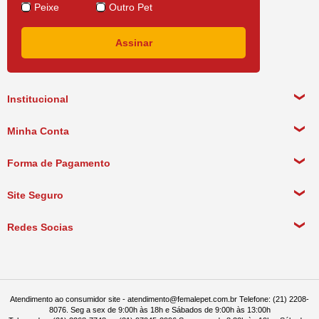
Peixe
Outro Pet
Institucional
Sobre a empresa
Minha Conta
Política de Privacidade
Meus Dados Pessoais
Forma de Pagamento
Política de Pagamento
Meus Pedidos
Política de Entrega
Site Seguro
Política de Devolução
Redes Socias
Política de Compra Recorrente
Atendimento ao consumidor site - atendimento@femalepet.com.br Telefone: (21) 2208-
8076. Seg a sex de 9:00h às 18h e Sábados de 9:00h às 13:00h