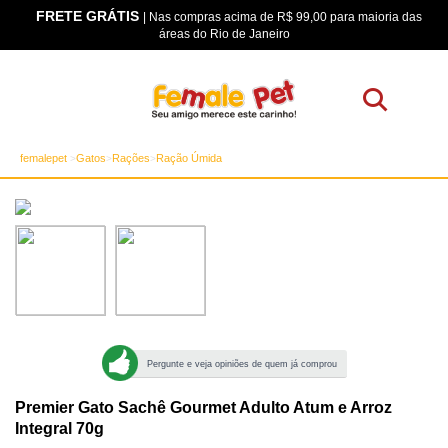
FRETE GRÁTIS
os
| Nas compras acima de R$ 99,00 para maioria das
áreas do Rio de Janeiro
femalepet
Gatos
Rações
Ração Úmida
Pergunte e veja opiniões de quem já comprou
Premier Gato Sachê Gourmet Adulto Atum e Arroz
Integral 70g