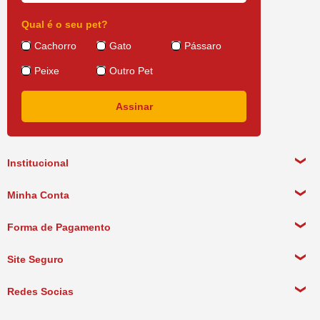
Qual é o seu pet?
Cachorro
Gato
Pássaro
Peixe
Outro Pet
Institucional
Sobre a empresa
Minha Conta
Política de Privacidade
Meus Dados Pessoais
Forma de Pagamento
Política de Pagamento
Meus Pedidos
Política de Entrega
Site Seguro
Política de Devolução
Redes Socias
Política de Compra Recorrente