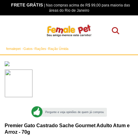
FRETE GRÁTIS
os
| Nas compras acima de R$ 99,00 para maioria das
áreas do Rio de Janeiro
femalepet
Gatos
Rações
Ração Úmida
Pergunte e veja opiniões de quem já comprou
Premier Gato Castrado Sache Gourmet Adulto Atum e
Arroz - 70g