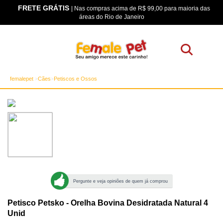
FRETE GRÁTIS
os
| Nas compras acima de R$ 99,00 para maioria das
áreas do Rio de Janeiro
femalepet
Cães
Petiscos e Ossos
Pergunte e veja opiniões de quem já comprou
Petisco Petsko - Orelha Bovina Desidratada Natural 4
Unid