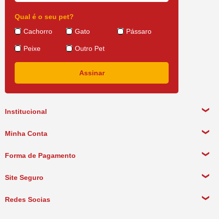
Descrição Tópicos
Qual é o seu pet?
- Mastigáveis para cães;
Cachorro
Gato
Pássaro
- Antiestresse;
- Reduz o tártaro;
Peixe
Outro Pet
- 100% Natural;
- Snacks Naturais.
Institucional
Sobre a empresa
Minha Conta
Política de Privacidade
Meus Dados Pessoais
Forma de Pagamento
Política de Pagamento
Meus Pedidos
Política de Entrega
Site Seguro
Política de Devolução
Redes Socias
Política de Compra Recorrente