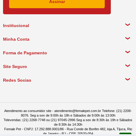
Institucional
Sobre a empresa
Minha Conta
Política de Privacidade
Meus Dados Pessoais
Forma de Pagamento
Política de Pagamento
Meus Pedidos
Política de Entrega
Site Seguro
Política de Devolução
Redes Socias
Política de Compra Recorrente
Atendimento ao consumidor site - atendimento@femalepet.com.br Telefone: (21) 2208-
8076. Seg a sex de 9:00h às 18h e Sábados de 9:00h às 13:00h
Televendas: (21) 2268-7748 ou (21) 97045-2996 Seg a sex de 8:30h às 19h e Sábados
de 8:30h às 14:30h
Female Pet - CNPJ: 17.292.888.0001/86 - Rua Conde de Bonfim 482, loja A, Tijuca, Rio
de Janeiro - RJ - CEP: 20520-054