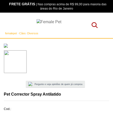
FRETE GRÁTIS
os
| Nas compras acima de R$ 99,00 para maioria das
áreas do Rio de Janeiro
femalepet
Cães
Diversos
Pergunte e veja opiniões de quem já comprou
Pet Corrector Spray Antilatido
Cod.: