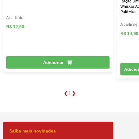
Ração Úm
Whiskas Ad
Patê Atum
A partir de
A partir de
R$ 12,90
R$ 14,90
Adicionar
Adicio
1
Saiba mais novidades