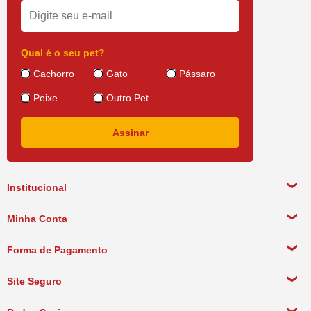
Qual é o seu pet?
Cachorro
Gato
Pássaro
Peixe
Outro Pet
Institucional
Sobre a empresa
Minha Conta
Política de Privacidade
Meus Dados Pessoais
Forma de Pagamento
Política de Pagamento
Meus Pedidos
Política de Entrega
Site Seguro
Política de Devolução