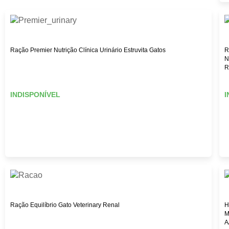
Ração Premier Nutrição Clínica Urinário Estruvita Gatos
R
N
R
INDISPONÍVEL
I
Ração Equilíbrio Gato Veterinary Renal
H
M
A