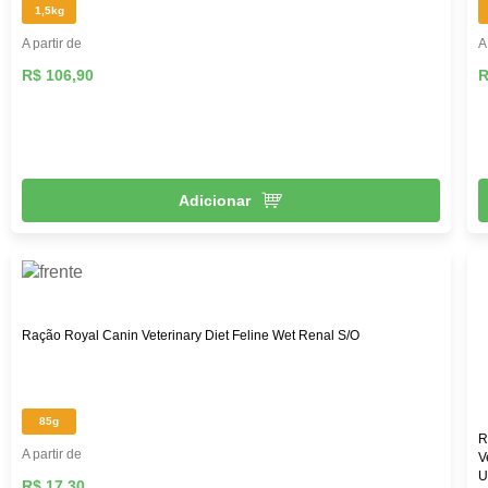
1,5kg
A partir de
A
R$ 106,90
R
Adicionar
Ração Royal Canin Veterinary Diet Feline Wet Renal S/O
85g
R
A partir de
V
U
R$ 17,30