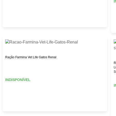
I
Ração Farmina Vet Life Gatos Renal
R
L
S
INDISPONÍVEL
I