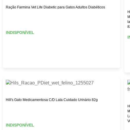
Ração Farmina Vet Life Diabetic para Gatos Adultos Diabéticos
H
M
l
8
INDISPONÍVEL
I
Hill's Gato Medicamentosa C/D Lata Cuidado Urinário 82g
H
M
L
V
INDISPONÍVEL