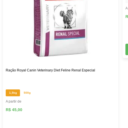
A
R
Ração Royal Canin Veterinary Diet Feline Renal Especial
1,5kg
500g
A partir de
R$ 45,00