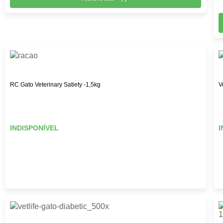
RC Gato Veterinary Satiety -1,5kg
V
INDISPONÍVEL
I