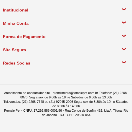
Institucional
Sobre a empresa
Minha Conta
Política de Privacidade
Meus Dados Pessoais
Forma de Pagamento
Política de Pagamento
Meus Pedidos
Política de Entrega
Site Seguro
Política de Devolução
Redes Socias
Política de Compra Recorrente
Atendimento ao consumidor site - atendimento@femalepet.com.br Telefone: (21) 2208-
8076. Seg a sex de 9:00h às 18h e Sábados de 9:00h às 13:00h
Televendas: (21) 2268-7748 ou (21) 97045-2996 Seg a sex de 8:30h às 19h e Sábados
de 8:30h às 14:30h
Female Pet - CNPJ: 17.292.888.0001/86 - Rua Conde de Bonfim 482, loja A, Tijuca, Rio
de Janeiro - RJ - CEP: 20520-054