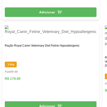
Adicionar
Ração Royal Canin Veterinary Diet Feline Hypoallergenic
R
V
1,5kg
D
A partir de
R$ 179,90
A
R
Adicionar