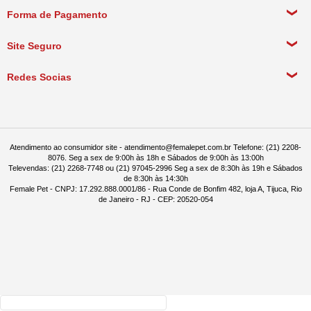
Meus Dados Pessoais
Forma de Pagamento
Política de Pagamento
Meus Pedidos
Política de Entrega
Site Seguro
Política de Devolução
Redes Socias
Política de Compra Recorrente
Atendimento ao consumidor site - atendimento@femalepet.com.br Telefone: (21) 2208-
8076. Seg a sex de 9:00h às 18h e Sábados de 9:00h às 13:00h
Televendas: (21) 2268-7748 ou (21) 97045-2996 Seg a sex de 8:30h às 19h e Sábados
de 8:30h às 14:30h
Female Pet - CNPJ: 17.292.888.0001/86 - Rua Conde de Bonfim 482, loja A, Tijuca, Rio
de Janeiro - RJ - CEP: 20520-054