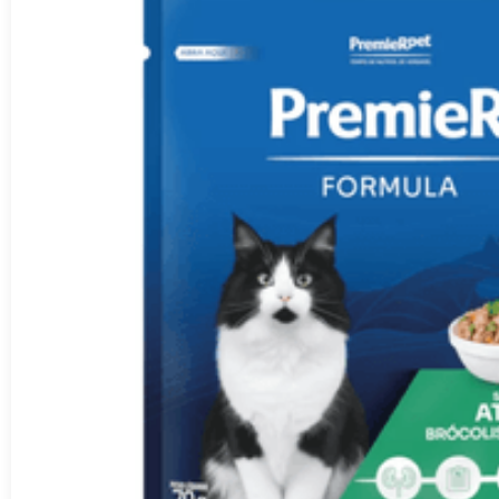
Oferecer ração úmida para o felino é uma ótima opção de
alimento mais palatável e saboroso. Além disso, pode
ajudar no complemento diário de ingestão de líquidos dos
gatos, o que proporciona mais qualidade de vida para
eles, visto que os gatinhos não têm o hábito de beber a
quantidade ideal de água diariamente. Existem dois tipos
de embalagem para ração úmida: em lata e em sachê. A
primeira opção tem um maior rendimento, enquanto o
sachê deve ser usado uma única vez, por conta da
oxigenação, o que diminui a validade desse tipo de ração.
Ração medicamentosa
As rações medicamentosas para gatos podem ser
prescritas pelo veterinário quando o felino apresenta
algum problema de saúde. São rações com componentes
especiais e as mais comuns auxiliam no tratamento de
doenças renais, obesidade felina, diabetes felina,
problemas gastrointestinais, entre outras.