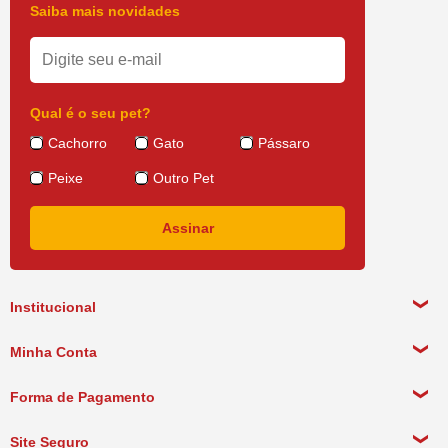
Saiba mais novidades
Qual é o seu pet?
Cachorro
Gato
Pássaro
Peixe
Outro Pet
Institucional
Sobre a empresa
Minha Conta
Política de Privacidade
Meus Dados Pessoais
Forma de Pagamento
Política de Pagamento
Meus Pedidos
Política de Entrega
Site Seguro