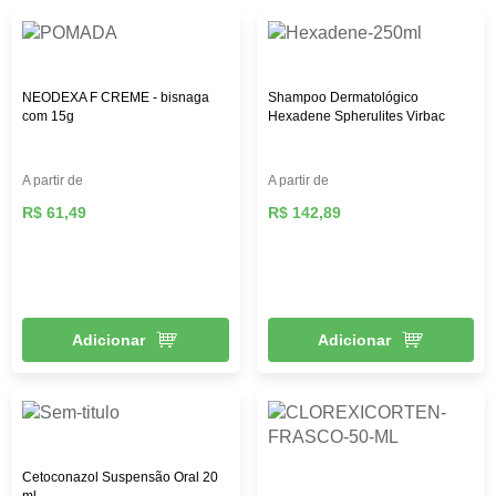
NEODEXA F CREME - bisnaga
Shampoo Dermatológico
com 15g
Hexadene Spherulites Virbac
A partir de
A partir de
R$ 61,49
R$ 142,89
Adicionar
Adicionar
Cetoconazol Suspensão Oral 20
ml