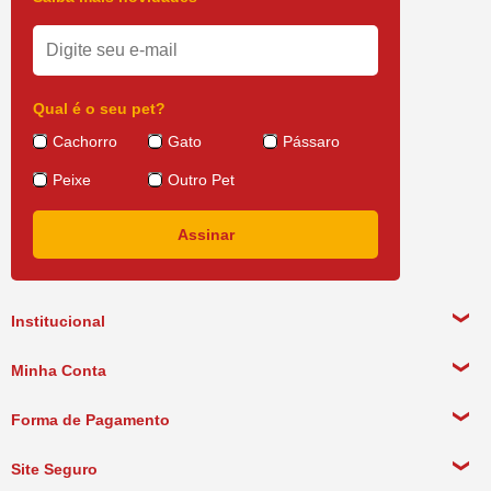
Qual é o seu pet?
Cachorro
Gato
Pássaro
Peixe
Outro Pet
Institucional
Sobre a empresa
Minha Conta
Política de Privacidade
Meus Dados Pessoais
Forma de Pagamento
Política de Pagamento
Meus Pedidos
Política de Entrega
Site Seguro