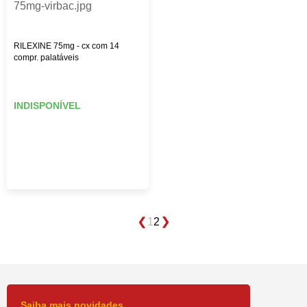
RILEXINE 75mg - cx com 14
compr. palatáveis
INDISPONÍVEL
1
2
Saiba mais novidades