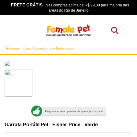
FRETE GRÁTIS
os
| Nas compras acima de R$ 99,00 para maioria das
áreas do Rio de Janeiro
femalepet
Cães
Comedouros e Bebedouros
Pergunte e veja opiniões de quem já comprou
Garrafa Portátil Pet - Fisher-Price - Verde