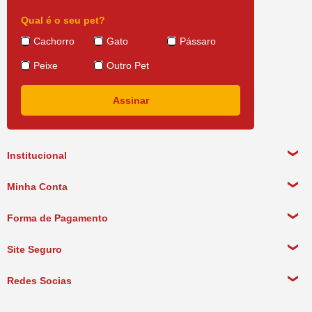
Qual é o seu pet?
Cachorro
Gato
Pássaro
Peixe
Outro Pet
Institucional
Sobre a empresa
Minha Conta
Política de Privacidade
Meus Dados Pessoais
Forma de Pagamento
Política de Pagamento
Meus Pedidos
Política de Entrega
Site Seguro
Política de Devolução
Redes Socias
Política de Compra Recorrente