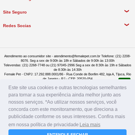
Política de Pagamento
Meus Pedidos
Política de Entrega
Site Seguro
Política de Devolução
Redes Socias
Política de Compra Recorrente
Atendimento ao consumidor site - atendimento@femalepet.com.br Telefone: (21) 2208-
8076. Seg a sex de 9:00h às 18h e Sábados de 9:00h às 13:00h
Televendas: (21) 2268-7748 ou (21) 97045-2996 Seg a sex de 8:30h às 19h e Sábados
de 8:30h às 14:30h
Female Pet - CNPJ: 17.292.888.0001/86 - Rua Conde de Bonfim 482, loja A, Tijuca, Rio
de Janeiro - RJ - CEP: 20520-054
Este site usa cookies e outras tecnologias semelhantes
para tornar a sua experiência ainda melhor junto aos
nossos serviços. *Ao utilizar nossos serviços, você
concorda com este monitoramento, que direciona a
publicidade conforme os seus interesses. Confira mais
em nossa política de privacidade
Leia mais
ENTENDI E FECHAR