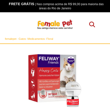
FRETE GRÁTIS
os
| Nas compras acima de R$ 99,00 para maioria das
áreas do Rio de Janeiro
femalepet
Gatos
Medicamentos
Floral