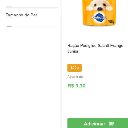
Raças Grandes e Gigantes
Frango
Tamanho do Pet
Frango
Filhote
Raças Mini e Pequenas
Cães
Raças Médias
Adulto
Ração Pedigree Sachê Frango
Raças Grandes e Gigantes
Junior
100g
A partir de
R$ 3,30
Adicionar