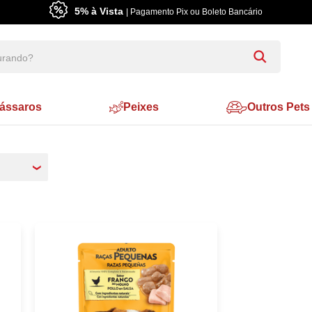
5% à Vista
| Pagamento Pix ou Boleto Bancário
ássaros
Peixes
Outros Pets