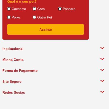
Qual é o seu pet?
Cachorro
Gato
Pássaro
Peixe
Outro Pet
Institucional
Sobre a empresa
Minha Conta
Política de Privacidade
Meus Dados Pessoais
Forma de Pagamento
Política de Pagamento
Meus Pedidos
Política de Entrega
Site Seguro
Política de Devolução
Redes Socias
Política de Compra Recorrente