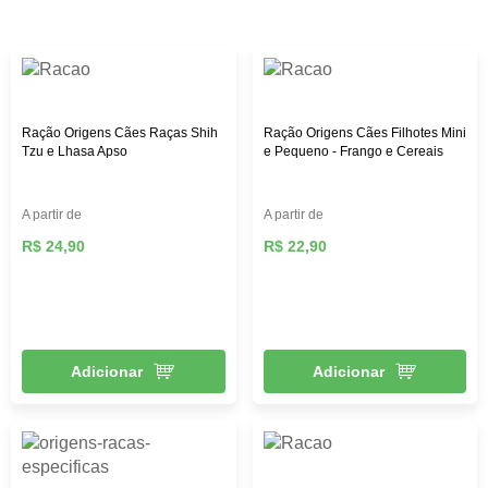
custo-benefício. Aqui na Female Pet, você encontra rações
das melhores marcas, como: Royal Canin, PremieR,
Golden, Hill’s Science, entre outras, além de diversos
brinquedos que vão deixar seu pet mais feliz e ativo,
roupas, acessórios e muito mais!
Ração Origens Cães Raças Shih
Ração Origens Cães Filhotes Mini
Tzu e Lhasa Apso
e Pequeno - Frango e Cereais
A partir de
A partir de
R$ 24,90
R$ 22,90
Adicionar
Adicionar