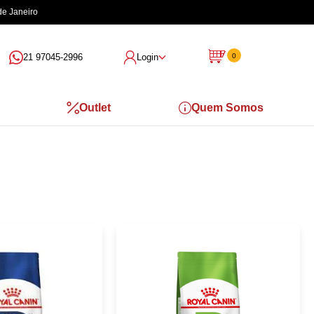
de Janeiro
21 97045-2996
Login
0
Outlet
Quem Somos