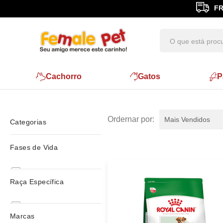
FR
Cachorro
Gatos
P
Mais Vendidos
Categorias
super premiun
Fases de Vida
amazon 2021
Adulto
Yorkshire
Raça Específica
West Highland White Terrier
Senior
Todas
Boxer
Marcas
Shih-tzu
Bulldog