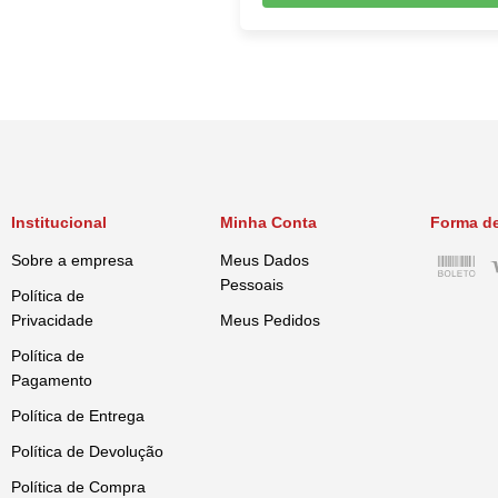
Golden Retriever
Yorkshire
Frango
Dachshund
Cães
ColecaoExemplo
Bulldog Francês
Bulldog
Institucional
Minha Conta
Forma d
Boxer
Sobre a empresa
Meus Dados
Pessoais
Adulto
Política de
Privacidade
Meus Pedidos
Política de
Pagamento
Política de Entrega
Política de Devolução
Política de Compra