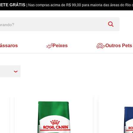
ETE GRÁTIS
| Nas compras acima de R$ 99,00 para maioria das áreas do Rio 
ássaros
Peixes
Outros Pets