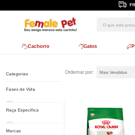
FR
Cachorro
Gatos
P
Mais Vendidos
Categorias
ver todas
Fases de Vida
Yorkshire
Adulto
West Highland White Terrier
Raça Específica
Todas
Senior
Shih-tzu
Boxer
Marcas
Senior
Bulldog