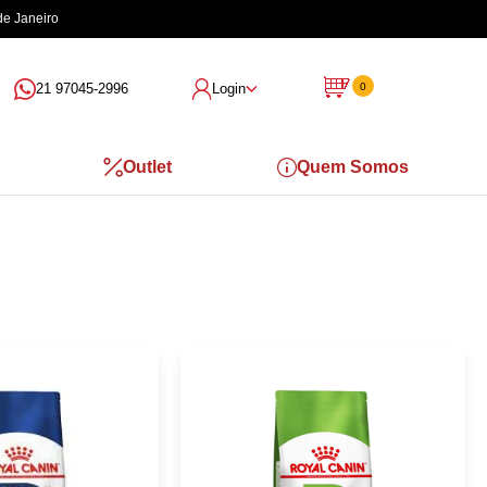
de Janeiro
21 97045-2996
Login
0
Outlet
Quem Somos