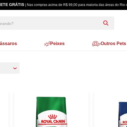
ETE GRÁTIS
| Nas compras acima de R$ 99,00 para maioria das áreas do Rio 
ássaros
Peixes
Outros Pets