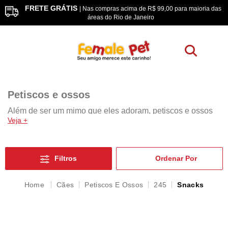
FRETE GRÁTIS
os
| Nas compras acima de R$ 99,00 para maioria das
áreas do Rio de Janeiro
Petiscos e ossos
Além de ser um mimo que eles adoram, petiscos e ossos
Veja +
ajudam no adestramento de cães, na saúde bucal e no
complemento alimentar deles. Na Female Pet, você
encontra petiscos e osso para as diferentes fases de vida
do cachorro.
Filtros
Cães
Petiscos E Ossos
245
Snacks