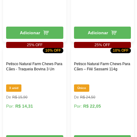
Adicionar
Adicionar
25% OFF
25% OFF
10% OFF
10% OFF
Petisco Natural Farm Chews Para
Petisco Natural Farm Chews Para
Cães - Traqueia Bovina 3 Un
Cães – Filé Sassami 114g
3 unid
Único
R$ 15,90
R$ 24,50
Por:
R$ 14,31
Por:
R$ 22,05