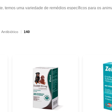
ente, temos uma variedade de remédios específicos para os an
pet. É sempre importante consultar o veterinário antes de ofe
Antibiótico
140