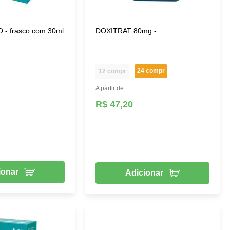
- frasco com 30ml
DOXITRAT 80mg -
24 compr
12 compr
A partir de
R$ 47,20
ionar
Adicionar