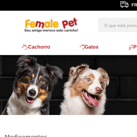
FR
Cachorro
Gatos
P