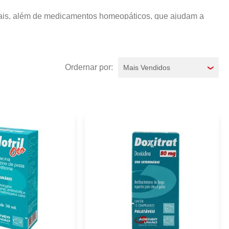
imais, além de medicamentos homeopáticos, que ajudam a
recer o medicamento ao seu animalzinho de estimação para
Mais Vendidos