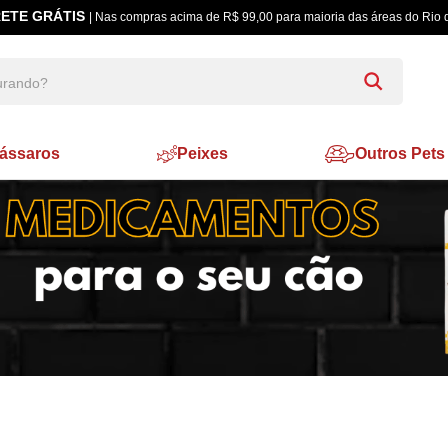
ETE GRÁTIS
| Nas compras acima de R$ 99,00 para maioria das áreas do Rio 
ássaros
Peixes
Outros Pets