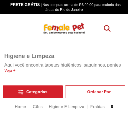
FRETE GRÁTIS
os
| Nas compras acima de R$ 99,00 para maioria das
áreas do Rio de Janeiro
Higiene e Limpeza
Aqui você encontra tapetes higiênicos, saquinhos, pentes
Veja +
e rasqueadeiras, sacolas higiênicas adestradores,
educadores e muito mais! Tudo para organização, higiene
e limpeza do seu pet.
Categorias
Cães
Higiene E Limpeza
Fraldas
8