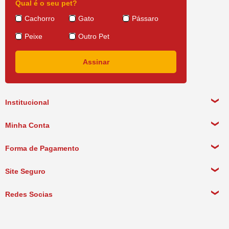
Qual é o seu pet?
Cachorro
Gato
Pássaro
Peixe
Outro Pet
Institucional
Sobre a empresa
Minha Conta
Política de Privacidade
Meus Dados Pessoais
Forma de Pagamento
Política de Pagamento
Meus Pedidos
Política de Entrega
Site Seguro
Política de Devolução
Redes Socias
Política de Compra Recorrente