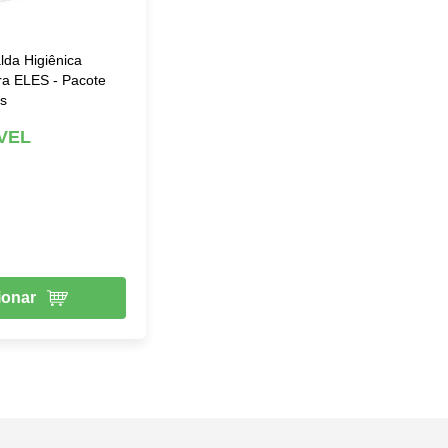
lda Higiênica
ra ELES - Pacote
s
VEL
ionar