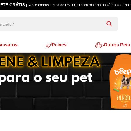
ETE GRÁTIS
| Nas compras acima de R$ 99,00 para maioria das áreas do Rio 
ássaros
Peixes
Outros Pets