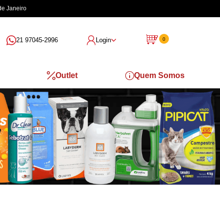
de Janeiro
21 97045-2996
Login
0
Outlet
Quem Somos