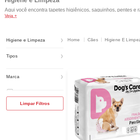
Higiene e Limpeza
Aqui você encontra tapetes higiênicos, saquinhos, pentes e 
Veja +
pet.
Cães
Higiene E Limpe
Higiene e Limpeza
Higiene e Limpeza
Tipos
Fraldas
Marca
ver todas
Dog's Care
Limpar Filtros