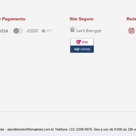
e Pagamento
Site Seguro
Rede
ite - atendimento@femalepet.com.br Telefone: (21) 2208-8076. Seg a sex de 9:00h às 18h 
ndas: (21) 2268-7748 ou (21) 97045-2996 Seg a sex de 8:30h às 19h e Sábados de 8:30h às