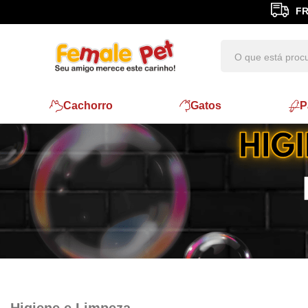
FR
Cachorro
Gatos
P