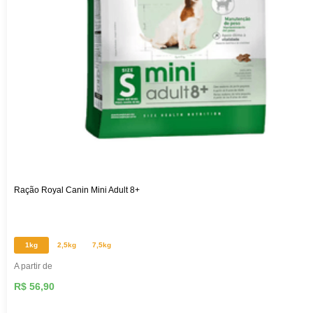
Ração Royal Canin Mini Adult 8+
1kg
2,5kg
7,5kg
A partir de
R$ 56,90