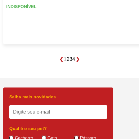
INDISPONÍVEL
1
2
3
4
Saiba mais novidades
Qual é o seu pet?
Cachorro
Gato
Pássaro