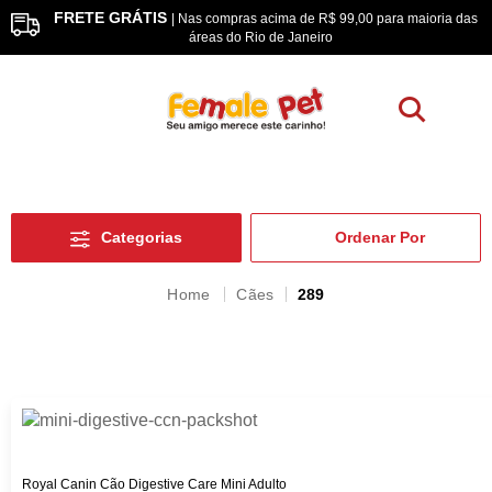
R$ 99,00 para maioria das
5% à Vista
| Pagamento Pix ou Bolet
ro
Categorias
Cães
289
Royal Canin Cão Digestive Care Mini Adulto