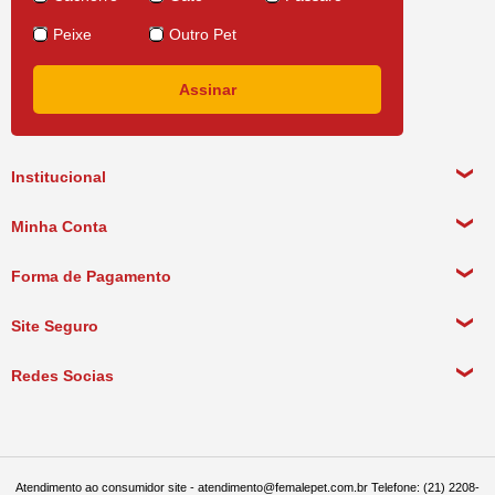
Peixe
Outro Pet
Institucional
Sobre a empresa
Minha Conta
Política de Privacidade
Meus Dados Pessoais
Forma de Pagamento
Política de Pagamento
Meus Pedidos
Política de Entrega
Site Seguro
Política de Devolução
Redes Socias
Política de Compra Recorrente
Atendimento ao consumidor site - atendimento@femalepet.com.br Telefone: (21) 2208-