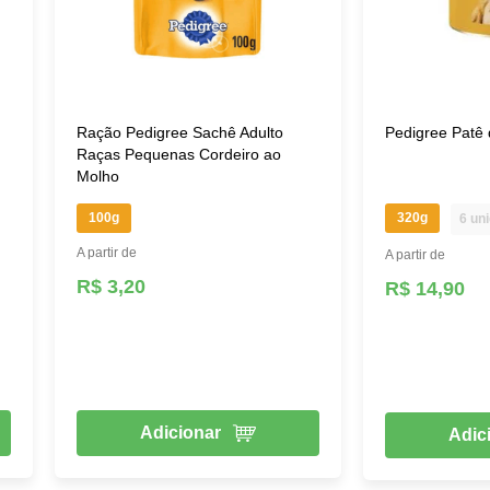
Ração Pedigree Sachê Adulto
Pedigree Patê
Raças Pequenas Cordeiro ao
Molho
100g
320g
6 un
A partir de
A partir de
R$ 3,20
R$ 14,90
Adicionar
Adic