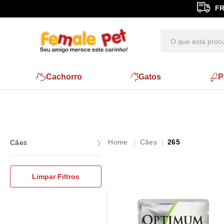
FR
Cachorro
Gatos
P
Cães
265
Cães
Rações
Limpar Filtros