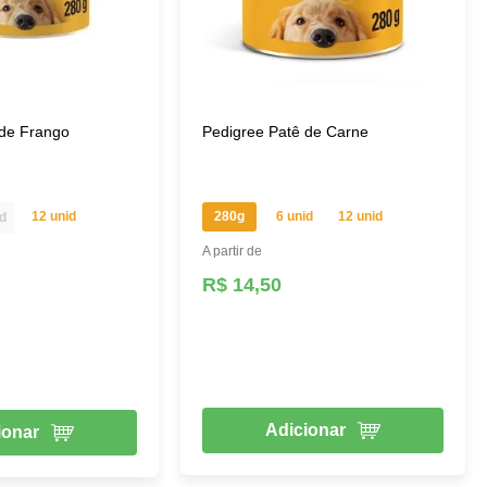
 de Frango
Pedigree Patê de Carne
12 unid
280g
6 unid
12 unid
id
A partir de
R$ 14,50
Adicionar
ionar