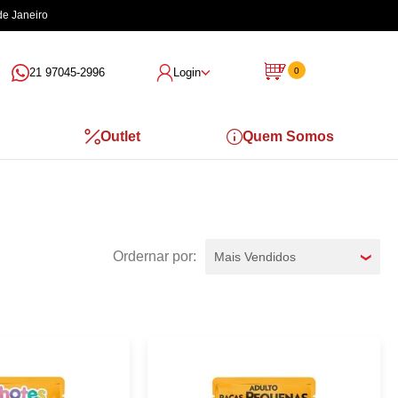
de Janeiro
21 97045-2996
Login
0
Outlet
Quem Somos
Mais Vendidos