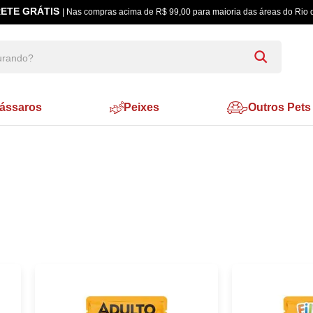
ETE GRÁTIS
| Nas compras acima de R$ 99,00 para maioria das áreas do Rio 
ássaros
Peixes
Outros Pets