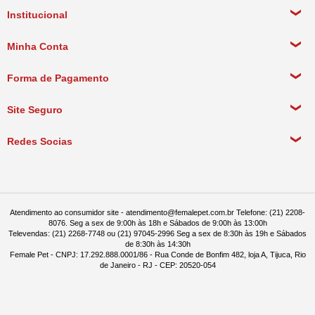
Institucional
Sobre a empresa
Minha Conta
Política de Privacidade
Meus Dados Pessoais
Forma de Pagamento
Política de Pagamento
Meus Pedidos
Política de Entrega
Site Seguro
Política de Devolução
Redes Socias
Política de Compra Recorrente
Atendimento ao consumidor site - atendimento@femalepet.com.br Telefone: (21) 2208-
8076. Seg a sex de 9:00h às 18h e Sábados de 9:00h às 13:00h
Televendas: (21) 2268-7748 ou (21) 97045-2996 Seg a sex de 8:30h às 19h e Sábados
de 8:30h às 14:30h
Female Pet - CNPJ: 17.292.888.0001/86 - Rua Conde de Bonfim 482, loja A, Tijuca, Rio
de Janeiro - RJ - CEP: 20520-054