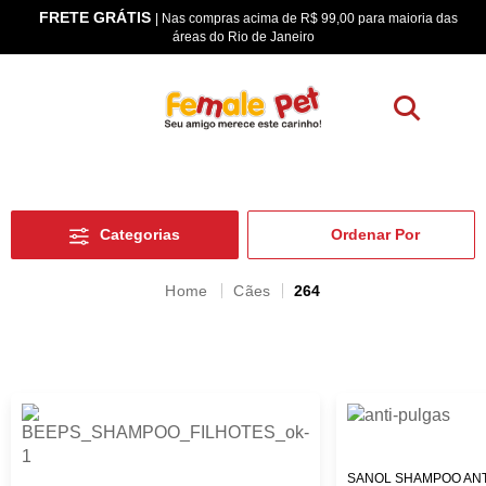
FRETE GRÁTIS
os
| Nas compras acima de R$ 99,00 para maioria das
áreas do Rio de Janeiro
Categorias
Cães
264
SANOL SHAMPOO ANTI