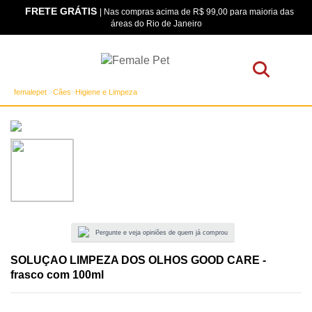
FRETE GRÁTIS
| Nas compras acima de R$ 99,00 para maioria das
áreas do Rio de Janeiro
femalepet
Cães
Higiene e Limpeza
Pergunte e veja opiniões de quem já comprou
SOLUÇAO LIMPEZA DOS OLHOS GOOD CARE -
frasco com 100ml