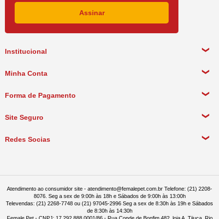
Institucional
Sobre a empresa
Minha Conta
Política de Privacidade
Meus Dados Pessoais
Forma de Pagamento
Política de Pagamento
Meus Pedidos
Política de Entrega
Site Seguro
Política de Devolução
Redes Socias
Política de Compra Recorrente
Atendimento ao consumidor site - atendimento@femalepet.com.br Telefone: (21) 2208-
8076. Seg a sex de 9:00h às 18h e Sábados de 9:00h às 13:00h
Televendas: (21) 2268-7748 ou (21) 97045-2996 Seg a sex de 8:30h às 19h e Sábados
de 8:30h às 14:30h
Female Pet - CNPJ: 17.292.888.0001/86 - Rua Conde de Bonfim 482, loja A, Tijuca, Rio