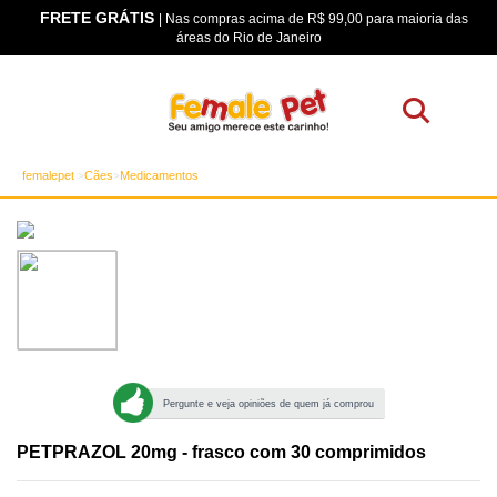
FRETE GRÁTIS
os
| Nas compras acima de R$ 99,00 para maioria das
áreas do Rio de Janeiro
femalepet
Cães
Medicamentos
Pergunte e veja opiniões de quem já comprou
PETPRAZOL 20mg - frasco com 30 comprimidos