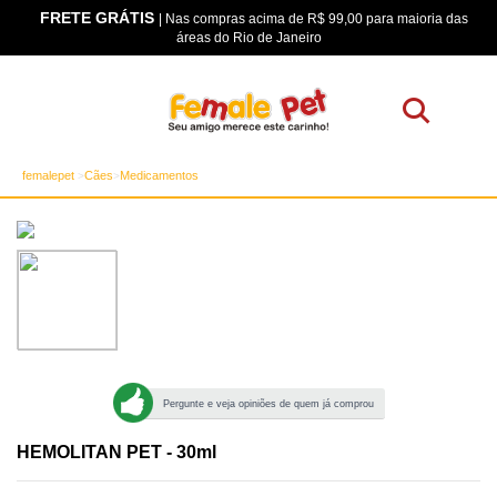
FRETE GRÁTIS
os
| Nas compras acima de R$ 99,00 para maioria das
áreas do Rio de Janeiro
femalepet
Cães
Medicamentos
Pergunte e veja opiniões de quem já comprou
HEMOLITAN PET - 30ml