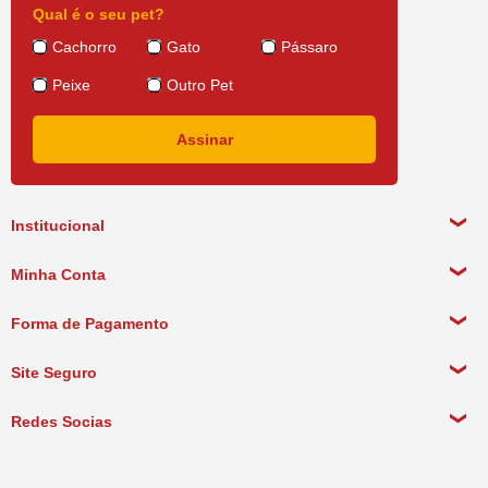
Qual é o seu pet?
Cachorro
Gato
Pássaro
Peixe
Outro Pet
Institucional
Sobre a empresa
Minha Conta
Política de Privacidade
Meus Dados Pessoais
Forma de Pagamento
Política de Pagamento
Meus Pedidos
Política de Entrega
Site Seguro
Política de Devolução
Redes Socias
Política de Compra Recorrente