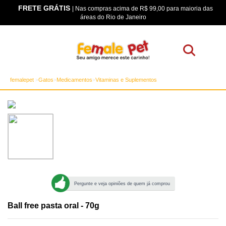
FRETE GRÁTIS
os
| Nas compras acima de R$ 99,00 para maioria das
áreas do Rio de Janeiro
femalepet
Gatos
Medicamentos
Vitaminas e Suplementos
Pergunte e veja opiniões de quem já comprou
Ball free pasta oral - 70g