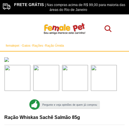
FRETE GRÁTIS
os
| Nas compras acima de R$ 99,00 para maioria das
áreas do Rio de Janeiro
femalepet
Gatos
Rações
Ração Úmida
Pergunte e veja opiniões de quem já comprou
Ração Whiskas Sachê Salmão 85g