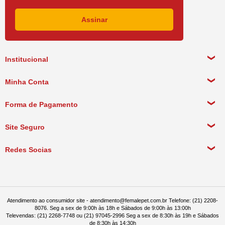
Institucional
Sobre a empresa
Minha Conta
Política de Privacidade
Meus Dados Pessoais
Forma de Pagamento
Política de Pagamento
Meus Pedidos
Política de Entrega
Site Seguro
Política de Devolução
Redes Socias
Política de Compra Recorrente
Atendimento ao consumidor site - atendimento@femalepet.com.br Telefone: (21) 2208-
8076. Seg a sex de 9:00h às 18h e Sábados de 9:00h às 13:00h
Televendas: (21) 2268-7748 ou (21) 97045-2996 Seg a sex de 8:30h às 19h e Sábados
de 8:30h às 14:30h