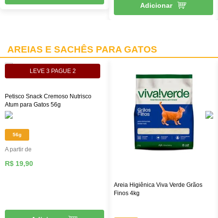
Adicionar
AREIAS E SACHÊS PARA GATOS
LEVE 3 PAGUE 2
Petisco Snack Cremoso Nutrisco
Atum para Gatos 56g
56g
A partir de
R$ 19,90
Areia Higiênica Viva Verde Grãos
Finos 4kg