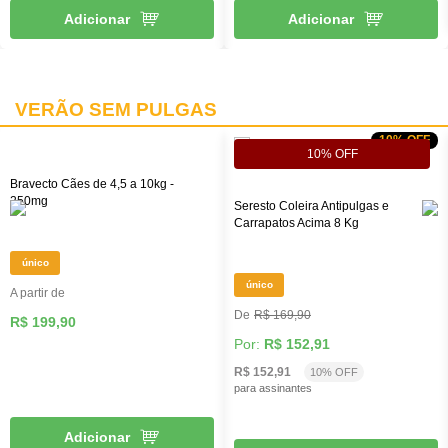
Adicionar
Adicionar
VERÃO SEM PULGAS
10% OFF
10% OFF
Bravecto Cães de 4,5 a 10kg -
250mg
Seresto Coleira Antipulgas e
Carrapatos Acima 8 Kg
único
único
A partir de
R$ 169,90
R$ 199,90
Por:
R$ 152,91
R$ 152,91
10% OFF
para assinantes
Adicionar