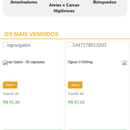
Arranhadores
Brinquedos
Areias e Caixas
Higiênicas
OS MAIS VENDIDOS
Ograx Gatos - 30 cápsulas
Ograx-3 500mg
Único
único
A partir de
A partir de
R$ 91,38
R$ 87,02