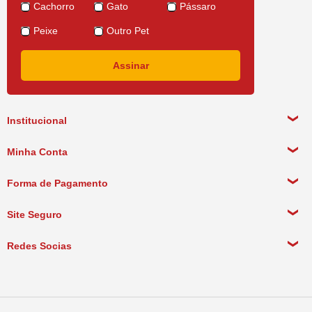
Cachorro
Gato
Pássaro
Peixe
Outro Pet
Institucional
Sobre a empresa
Minha Conta
Política de Privacidade
Meus Dados Pessoais
Forma de Pagamento
Política de Pagamento
Meus Pedidos
Política de Entrega
Site Seguro
Política de Devolução
Redes Socias
Política de Compra Recorrente