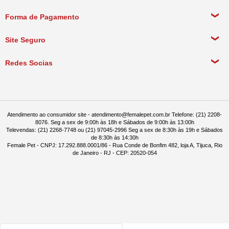
Política de Privacidade
Meus Dados Pessoais
Forma de Pagamento
Política de Pagamento
Meus Pedidos
Política de Entrega
Site Seguro
Política de Devolução
Redes Socias
Política de Compra Recorrente
Atendimento ao consumidor site - atendimento@femalepet.com.br Telefone: (21) 2208-
8076. Seg a sex de 9:00h às 18h e Sábados de 9:00h às 13:00h
Televendas: (21) 2268-7748 ou (21) 97045-2996 Seg a sex de 8:30h às 19h e Sábados
de 8:30h às 14:30h
Female Pet - CNPJ: 17.292.888.0001/86 - Rua Conde de Bonfim 482, loja A, Tijuca, Rio
de Janeiro - RJ - CEP: 20520-054