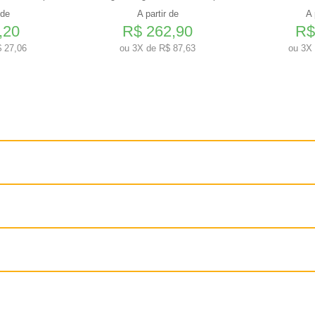
 de
A partir de
A 
,20
R$ 262,90
R$
 27,06
ou
3X de R$ 87,63
ou
3X 
 cerca de 25% da ingestão diária de calorias recomendada para um gato de 4 kg de
s alimentos completos úmidos ou secos. Sempre deixe água fresca e limpa disponív
igerada e use em até 48 horas.
ara gatos de 2,5 kg a 5 kg = 2 latas; para gatos com mais de 5kg = 3 latas.