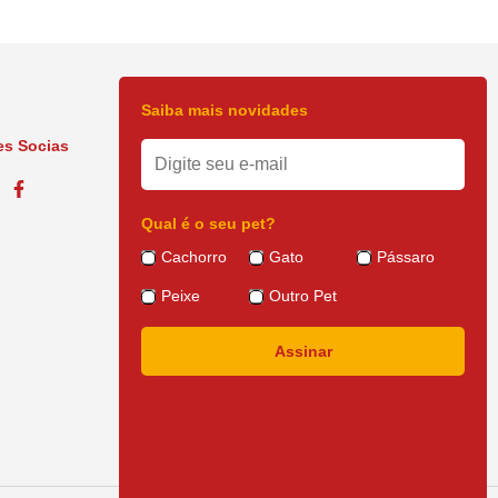
mentos estão em nossa essência.
es alimentos para cães e gatos. Pets saudáveis e felizes trazem tranquilidade
Saiba mais novidades
s Socias
Qual é o seu pet?
Cachorro
Gato
Pássaro
Peixe
Outro Pet