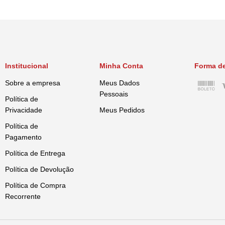
Composição
atum (mín. 50%), carne de salmão 
Sobre o Fabricante
Somos uma empresa de origem itali
Acreditamos que a nutrição é a ch
e alegria às famílias.
Institucional
Minha Conta
Forma d
Sobre a empresa
Meus Dados
Pessoais
Política de
Privacidade
Meus Pedidos
Política de
Pagamento
Política de Entrega
Política de Devolução
Política de Compra
Recorrente