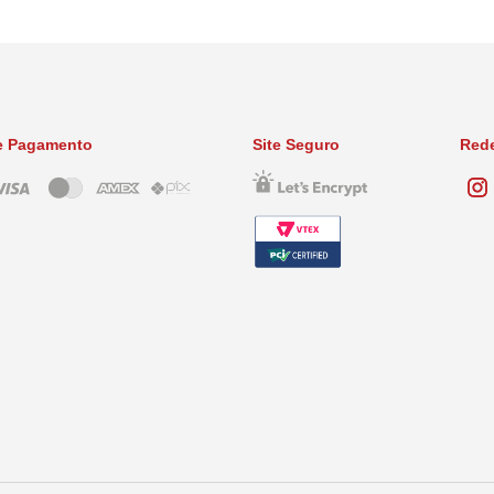
(mín. 20%), caldo de peixe.
ana e por isso o cuidado e o carinho com a família, com os animais e com os ali
ave para garantir a qualidade de vida dos pets e por isso desenvolvemos os melhor
e Pagamento
Site Seguro
Rede