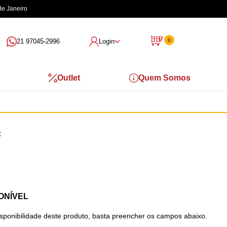
de Janeiro
21 97045-2996
Login
0
Outlet
Quem Somos
ONÍVEL
isponibilidade deste produto, basta preencher os campos abaixo.