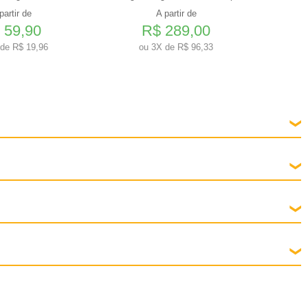
partir de
A partir de
 59,90
R$ 289,00
de R$ 19,96
ou
3X de R$ 96,33
 peso corporal. A fim de manter a refeição diária completa e balanceada,
el. Mantenha a lata fechada em local fresco e seco, ao abrigo da luz solar.