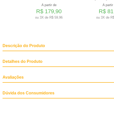
A partir de
A partir
0
R$ 179,90
R$ 81
3
ou
3X de R$ 59,96
ou
3X de R$
Descrição do Produto
Detalhes do Produto
Sabor
Atum, Salmão
Avaliações
Marcas
Farmina N&D
Especificações Técnicas
Modo de uso: Este produto fornece
recomenda-se usar junto com outro
Dúvida dos Consumidores
Após aberta, mantenha a lata refr
Quantidades sugeridas:
para gatos de até 2,5kg = 1 lata; p