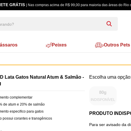
ETE GRÁTIS
| Nas compras acima de R$ 99,00 para maioria das áreas do Rio 
ássaros
Peixes
Outros Pets
D Lata Gatos Natural Atum & Salmão -
g
80g
imento complementar
INDISPONÍVEL
0% de atum e 20% de salmão
imento especifico para gatos
PRODUTO INDISP
o possui corantes e transgênicos
Para ser avisado da d