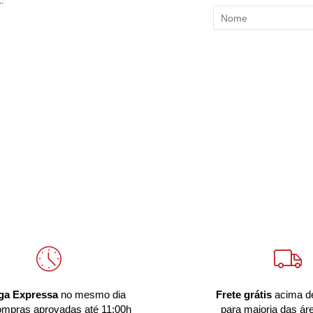
:
ga Expressa
no mesmo dia
Frete grátis
acima d
ompras aprovadas até 11:00h
para maioria das ár