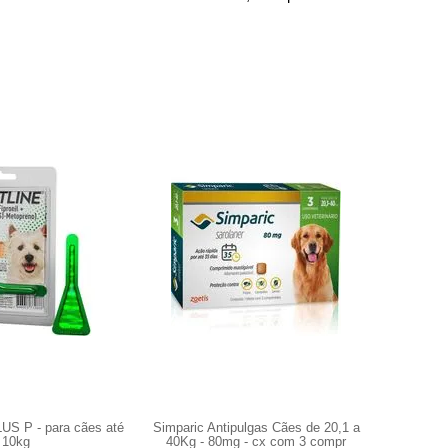
S P - para cães até
Simparic Antipulgas Cães de 20,1 a
NexGard 1
10kg
40Kg - 80mg - cx com 3 compr
Kg