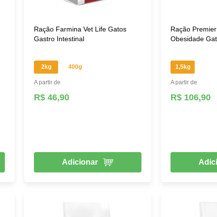
endimento, enquanto o sachê deve ser usado uma única vez, por
Ração Farmina Vet Life Gatos
Ração Premier 
Gastro Intestinal
Obesidade Ga
pelo veterinário quando o felino apresenta algum problema de
lina, diabetes felina, problemas gastrointestinais, entre outra
2kg
400g
1,5kg
A partir de
A partir de
R$ 46,90
R$ 106,90
Adicionar
Adic