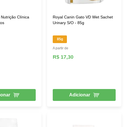
 conta da oxigenação, o que diminui a validade desse tipo
Nutrição Clínica
Royal Canin Gato VD Wet Sachet
tos
Urinary S/O - 85g
 saúde. São rações com componentes especiais e as mais
s.
85g
A partir de
R$ 17,30
ionar
Adicionar