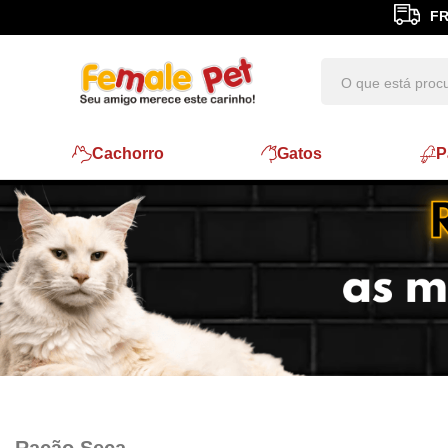
FR
Cachorro
Gatos
P