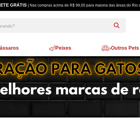
ETE GRÁTIS
| Nas compras acima de R$ 99,00 para maioria das áreas do Rio 
ássaros
Peixes
Outros Pets