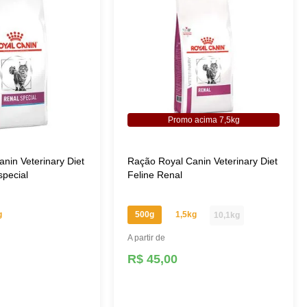
Promo acima 7,5kg
nin Veterinary Diet
Ração Royal Canin Veterinary Diet
special
Feline Renal
g
500g
1,5kg
10,1kg
A partir de
R$ 45,00