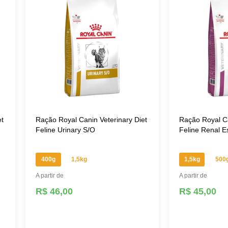
et
Ração Royal Canin Veterinary Diet
Ração Royal Ca
Feline Urinary S/O
Feline Renal E
400g
1,5kg
1,5kg
500
A partir de
A partir de
R$ 46,00
R$ 45,00