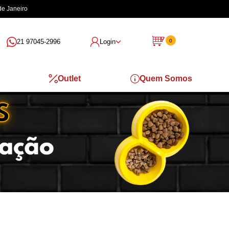
de Janeiro
21 97045-2996
Login
0
Outlet
Quem Somos