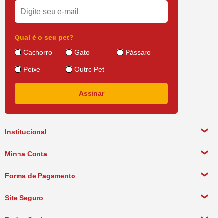
Qual é o seu pet?
Cachorro
Gato
Pássaro
Peixe
Outro Pet
Institucional
Sobre a empresa
Minha Conta
Política de Privacidade
Meus Dados Pessoais
Forma de Pagamento
Política de Pagamento
Meus Pedidos
Política de Entrega
Site Seguro
Política de Devolução