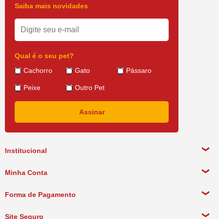
Saiba mais novidades
Qual é o seu pet?
Cachorro
Gato
Pássaro
Peixe
Outro Pet
Institucional
Sobre a empresa
Minha Conta
Política de Privacidade
Meus Dados Pessoais
Forma de Pagamento
Política de Pagamento
Meus Pedidos
Política de Entrega
Site Seguro