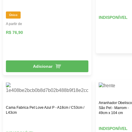
Único
INDISPONÍVEL
A partir de
R$ 76,90
Adicionar
Arranhador Obelisco
Cama Fabrica Pet Love Azul P - A18cm / C53cm /
São Pet - Marrom -
L43cm
49cm x 104 cm
INDISPONÍVEL