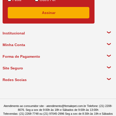
Institucional
Sobre a empresa
Minha Conta
Política de Privacidade
Meus Dados Pessoais
Forma de Pagamento
Política de Pagamento
Meus Pedidos
Política de Entrega
Site Seguro
Política de Devolução
Redes Socias
Política de Compra Recorrente
Atendimento ao consumidor site - atendimento@femalepet.com.br Telefone: (21) 2208-
8076. Seg a sex de 9:00h às 18h e Sábados de 9:00h às 13:00h
Televendas: (21) 2268-7748 ou (21) 97045-2996 Seg a sex de 8:30h às 19h e Sábados