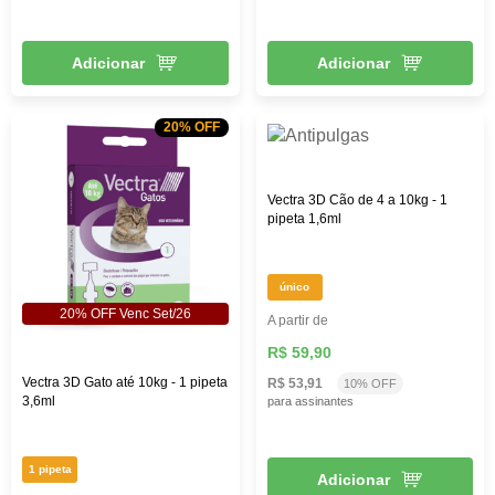
Adicionar
Adicionar
20% OFF
Vectra 3D Cão de 4 a 10kg - 1
pipeta 1,6ml
único
20% OFF Venc Set/26
A partir de
R$ 59,90
Vectra 3D Gato até 10kg - 1 pipeta
R$ 53,91
10% OFF
3,6ml
para assinantes
1 pipeta
Adicionar