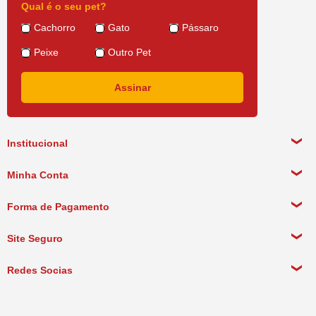
Qual é o seu pet?
Cachorro
Gato
Pássaro
Peixe
Outro Pet
Institucional
Sobre a empresa
Minha Conta
Política de Privacidade
Meus Dados Pessoais
Forma de Pagamento
Política de Pagamento
Meus Pedidos
Política de Entrega
Site Seguro
Política de Devolução
Redes Socias
Política de Compra Recorrente