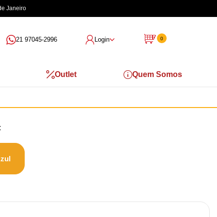
de Janeiro
21 97045-2996
Login
0
Outlet
Quem Somos
zul