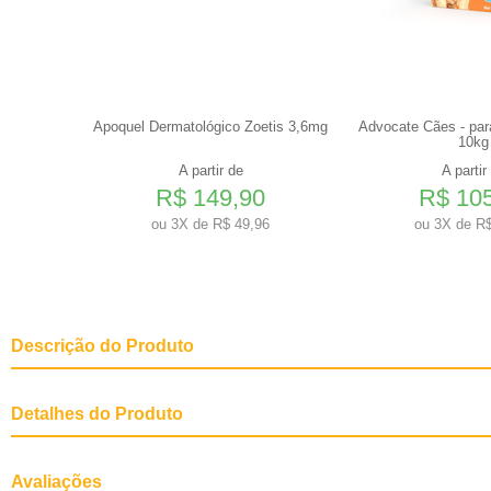
 25,1 a 50
Apoquel Dermatológico Zoetis 3,6mg
Advocate Cães - par
tes
10kg
A partir de
A partir
0
R$ 149,90
R$ 10
0
ou
3X de R$ 49,96
ou
3X de R$
Descrição do Produto
Detalhes do Produto
Avaliações