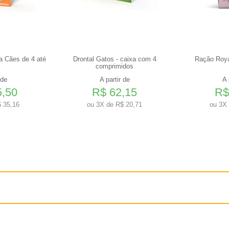
a Cães de 4 até
Drontal Gatos - caixa com 4
Ração Roya
comprimidos
 de
A partir de
A 
5,50
R$ 62,15
R$
 35,16
ou
3X de R$ 20,71
ou
3X 