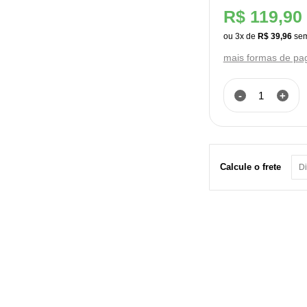
R$ 119,90
ou
3
x
de
R$ 39,96
mais formas de p
-
+
Calcule o frete