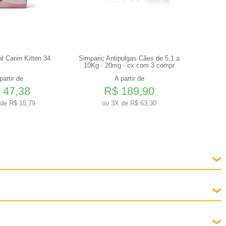
l Canin Kitten 34
Simparic Antipulgas Cães de 5,1 a
Drontal 
10Kg - 20mg - cx com 3 compr
partir de
A partir de
 47,38
R$ 189,90
de R$ 15,79
ou
3X de R$ 63,30