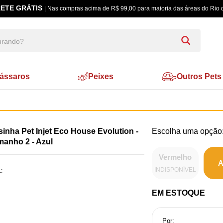
ETE GRÁTIS
| Nas compras acima de R$ 99,00 para maioria das áreas do Rio 
ássaros
Peixes
Outros Pets
inha Pet Injet Eco House Evolution -
manho 2 - Azul
Vermelho
A
INDISPONÍVEL
:
EM ESTOQUE
Por: