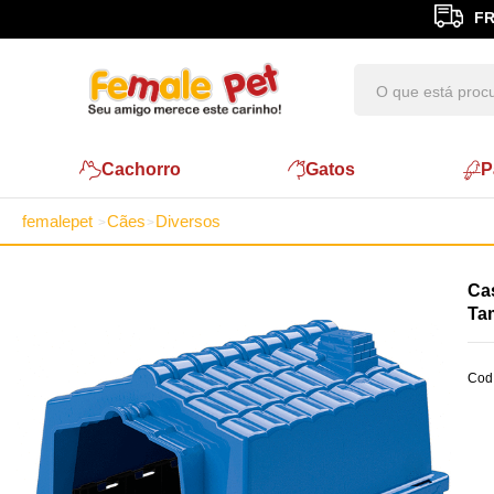
FR
Cachorro
Gatos
P
femalepet
Cães
Diversos
Cas
Ta
Cod.