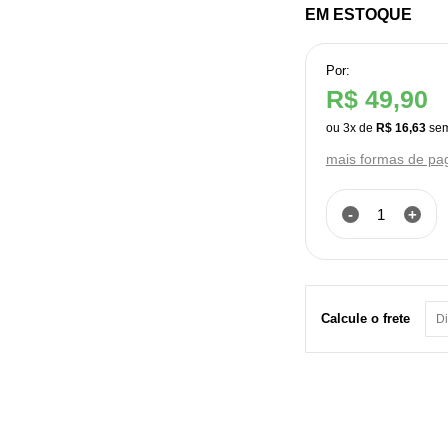
EM ESTOQUE
Por:
R$ 49,90
ou
3
x
de
R$ 16,63
mais formas de p
-
+
Calcule o frete