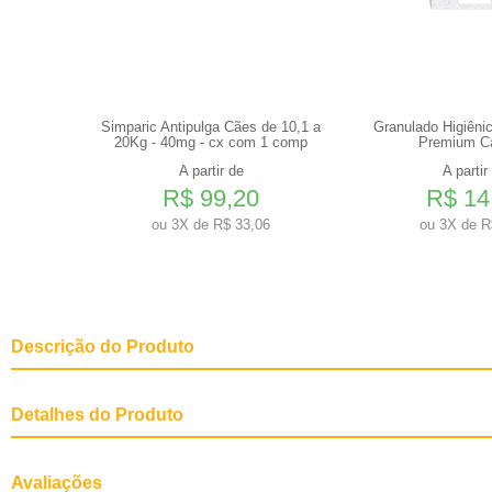
 de 5,1 a
Simparic Antipulga Cães de 10,1 a
Granulado Higiêni
1 comp
20Kg - 40mg - cx com 1 comp
Premium C
A partir de
A partir
R$ 99,20
R$ 14
6
ou
3X de R$ 33,06
ou
3X de R
Descrição do Produto
Detalhes do Produto
Tipo
Caixa de Transporte
Avaliações
Gênero
Fêmea, Macho, Unissex