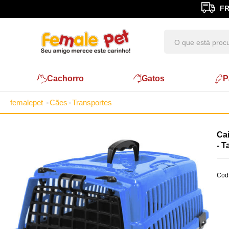
FR
Cachorro
Gatos
P
femalepet
Cães
Transportes
Cai
- T
Cod.