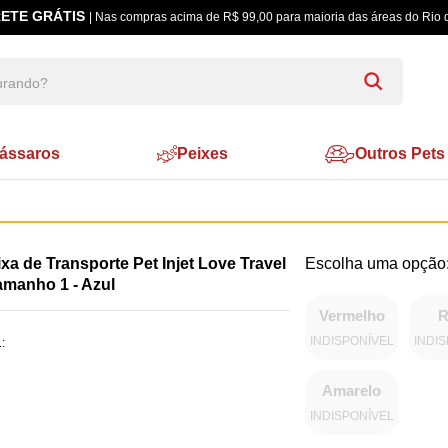
ETE GRÁTIS
| Nas compras acima de R$ 99,00 para maioria das áreas do Rio 
ássaros
Peixes
Outros Pets
xa de Transporte Pet Injet Love Travel
amanho 1 - Azul
Vermelho
R
INDISPONÍVEL
INDI
:
Amarelo
INDISPONÍVEL