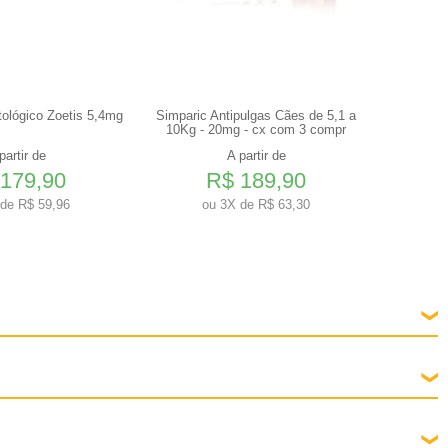
ológico Zoetis 5,4mg
Simparic Antipulgas Cães de 5,1 a
Ração Roy
10Kg - 20mg - cx com 3 compr
partir de
A partir de
179,90
R$ 189,90
de R$ 59,96
ou
3X de R$ 63,30