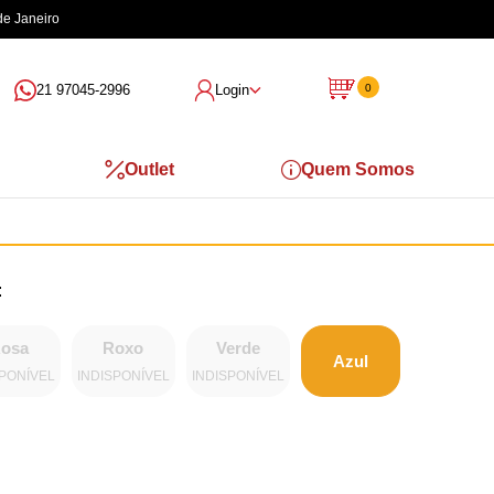
de Janeiro
21 97045-2996
Login
0
Outlet
Quem Somos
osa
Roxo
Verde
Azul
SPONÍVEL
INDISPONÍVEL
INDISPONÍVEL