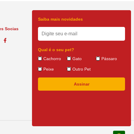
Saiba mais novidades
s Socias
Qual é o seu pet?
Cachorro
Gato
Pássaro
Peixe
Outro Pet