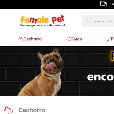
FR
Cachorro
Gatos
P
Cachorro