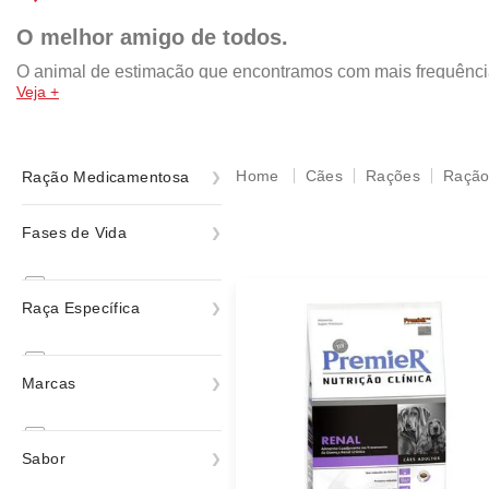
O melhor amigo de todos.
O animal de estimação que encontramos com mais frequência n
Veja +
da pomerania, shih tzu, yorkshire, chow chow, rottweiler, mal
por isso, a nossa missão é retribuir com um lar cheio de amo
rações das melhores marcas, como: Royal Canin, PremieR, Gold
acessórios e muito mais!
Cães
Rações
Ração
Ração Medicamentosa
Ração Medicamentosa
Fases de Vida
Filhote
Raça Específica
Adulto
Senior
Boxer
Marcas
Todas as Fases
Bulldog
Bulldog Francês
Premier Pet
Sabor
Dachshund
Royal Canin