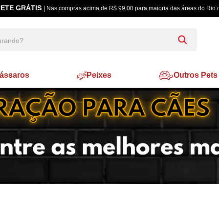
ETE GRÁTIS
| Nas compras acima de R$ 99,00 para maioria das áreas do Rio 
ássaros
Peixes
Outros Pets