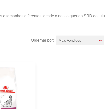
os e tamanhos diferentes, desde o nosso querido SRD ao lulu
ultos. Sem dúvidas, esse pet é o melhor amigo de muita gente,
melhor custo-benefício. Aqui na Female Pet, você encontra
que vão deixar seu pet mais feliz e ativo, roupas,
Mais Vendidos