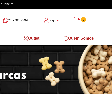
de Janeiro
21 97045-2996
Login
0
Outlet
Quem Somos