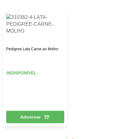
das melhores marcas, como: Royal Canin, PremieR,
Golden, Hill’s Science, entre outras, além de diversos
brinquedos que vão deixar seu pet mais feliz e ativo,
roupas, acessórios e muito mais!
Pedigree Lata Carne ao Molho
INDISPONÍVEL
Adicionar