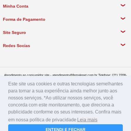
Sobre a empresa
Minha Conta
Política de Privacidade
Meus Dados Pessoais
Forma de Pagamento
Política de Pagamento
Meus Pedidos
Política de Entrega
Site Seguro
Política de Devolução
Redes Socias
Política de Compra Recorrente
Atendimento ao consumidor site - atendimento@femalepet.com.br Telefone: (21) 2208-
8076. Seg a sex de 9:00h às 18h e Sábados de 9:00h às 13:00h
Este site usa cookies e outras tecnologias semelhantes
Televendas: (21) 2268-7748 ou (21) 97045-2996 Seg a sex de 8:30h às 19h e Sábados
de 8:30h às 14:30h
para tornar a sua experiência ainda melhor junto aos
Female Pet - CNPJ: 17.292.888.0001/86 - Rua Conde de Bonfim 482, loja A, Tijuca, Rio
de Janeiro - RJ - CEP: 20520-054
nossos serviços. *Ao utilizar nossos serviços, você
concorda com este monitoramento, que direciona a
publicidade conforme os seus interesses. Confira mais
em nossa política de privacidade
Leia mais
ENTENDI E FECHAR