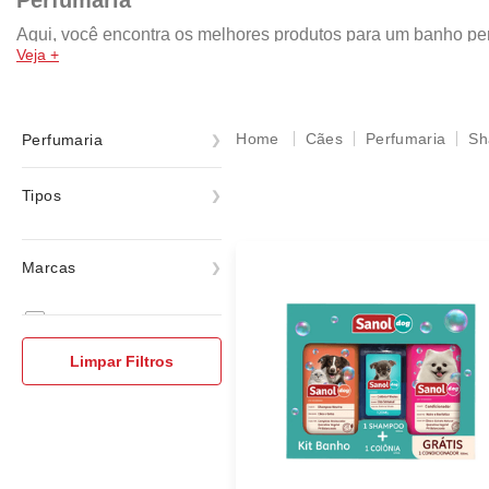
Perfumaria
Aqui, você encontra os melhores produtos para um banho per
Veja +
limpinho e cheiroso. Afinal, o bem-estar animal está ligado 
vai atender às necessidades do seu amiguinho.
Cães
Perfumaria
Sh
Perfumaria
Perfumaria
Tipos
Shampoos
Marcas
ver todas
Sanol Dog
Limpar Filtros