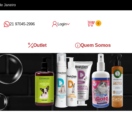
de Janeiro
21 97045-2996
Login
0
Outlet
Quem Somos