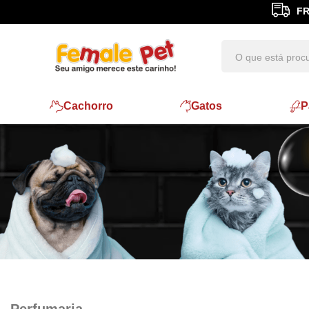
FR
Cachorro
Gatos
P