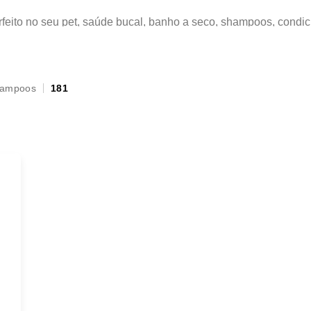
feito no seu pet, saúde bucal, banho a seco, shampoos, condic
a diversos fatores, um deles é a higiene e limpeza. Na Female 
ampoos
181