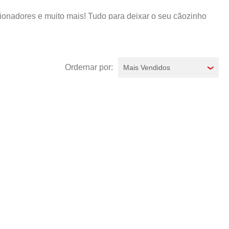
ionadores e muito mais! Tudo para deixar o seu cãozinho
Pet, você encontra produtos das melhores marcas e um deles
Mais Vendidos