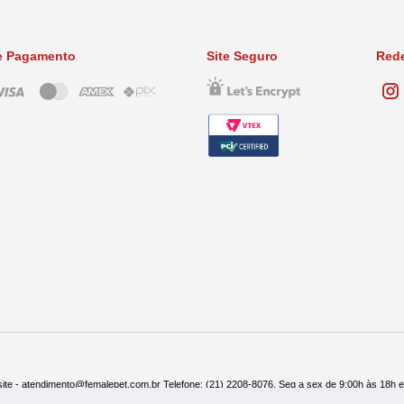
e Pagamento
Site Seguro
Rede
ite - atendimento@femalepet.com.br Telefone: (21) 2208-8076. Seg a sex de 9:00h às 18h 
ndas: (21) 2268-7748 ou (21) 97045-2996 Seg a sex de 8:30h às 19h e Sábados de 8:30h às