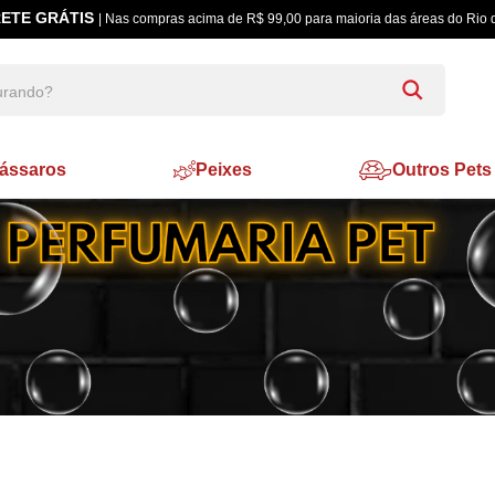
ETE GRÁTIS
| Nas compras acima de R$ 99,00 para maioria das áreas do Rio 
ássaros
Peixes
Outros Pets