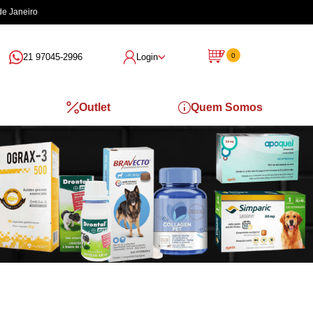
de Janeiro
21 97045-2996
Login
0
Outlet
Quem Somos