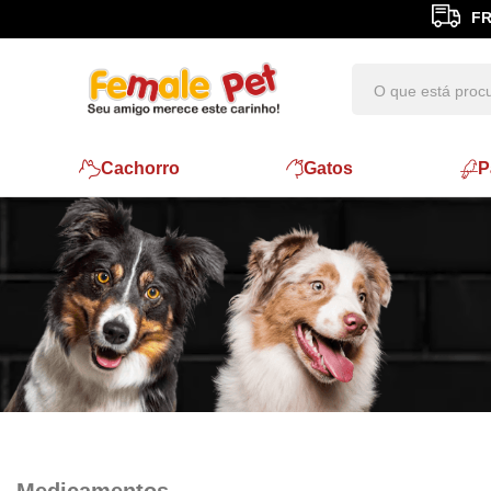
FR
Cachorro
Gatos
P