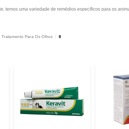
ente, temos uma variedade de remédios específicos para os an
pet. É sempre importante consultar o veterinário antes de ofe
Tratamento Para Os Olhos
8