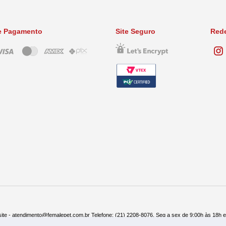
e Pagamento
Site Seguro
Rede
ite - atendimento@femalepet.com.br Telefone: (21) 2208-8076. Seg a sex de 9:00h às 18h 
ndas: (21) 2268-7748 ou (21) 97045-2996 Seg a sex de 8:30h às 19h e Sábados de 8:30h às