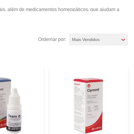
imais, além de medicamentos homeopáticos, que ajudam a
recer o medicamento ao seu animalzinho de estimação para
Mais Vendidos