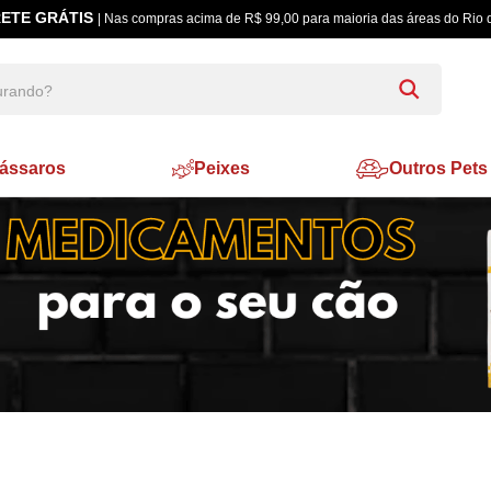
ETE GRÁTIS
| Nas compras acima de R$ 99,00 para maioria das áreas do Rio 
ássaros
Peixes
Outros Pets