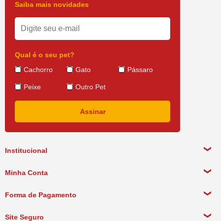
Saiba mais novidades
Qual é o seu pet?
Cachorro
Gato
Pássaro
Peixe
Outro Pet
Institucional
Sobre a empresa
Minha Conta
Política de Privacidade
Meus Dados Pessoais
Forma de Pagamento
Política de Pagamento
Meus Pedidos
Política de Entrega
Site Seguro