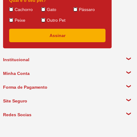
Qual é o seu pet?
Cachorro
Gato
Pássaro
Peixe
Outro Pet
Institucional
Sobre a empresa
Minha Conta
Política de Privacidade
Meus Dados Pessoais
Forma de Pagamento
Política de Pagamento
Meus Pedidos
Política de Entrega
Site Seguro
Política de Devolução
Redes Socias
Política de Compra Recorrente