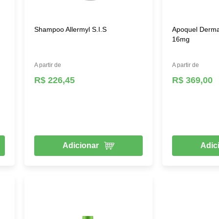
Shampoo Allermyl S.I.S
Apoquel Dermat
16mg
A partir de
A partir de
R$ 226,45
R$ 369,00
Adicionar
Adic