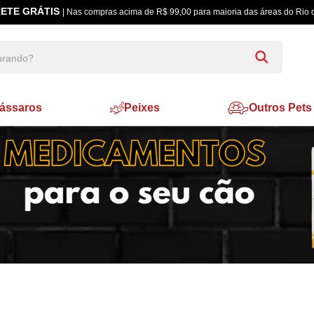
ETE GRÁTIS
| Nas compras acima de R$ 99,00 para maioria das áreas do Rio 
ássaros
Peixes
Outros Pets