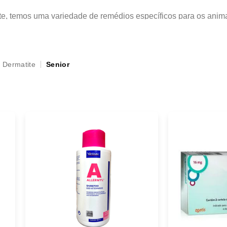
ente, temos uma variedade de remédios específicos para os an
pet. É sempre importante consultar o veterinário antes de ofe
Dermatite
Senior