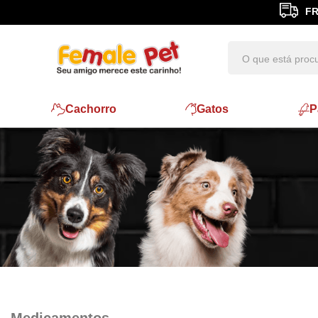
FR
Cachorro
Gatos
P