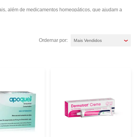
imais, além de medicamentos homeopáticos, que ajudam a
recer o medicamento ao seu animalzinho de estimação para
Mais Vendidos