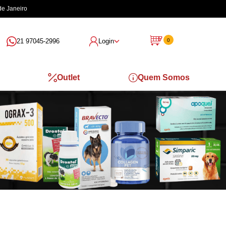
de Janeiro
21 97045-2996
Login
0
Outlet
Quem Somos