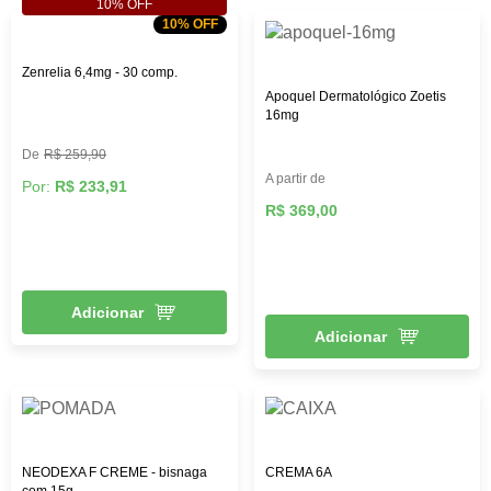
10% OFF
10% OFF
Zenrelia 6,4mg - 30 comp.
Apoquel Dermatológico Zoetis
16mg
R$ 259,90
A partir de
Por:
R$ 233,91
R$ 369,00
Adicionar
Adicionar
NEODEXA F CREME - bisnaga
CREMA 6A
com 15g